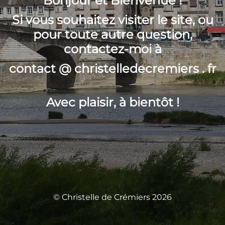
Bonjour et Bienvenue !
Si vous souhaitez visiter le site, ou
pour toute autre question,
contactez-moi à
contact @ christelledecremiers . fr
Avec plaisir, à bientôt !
© Christelle de Crémiers 2026